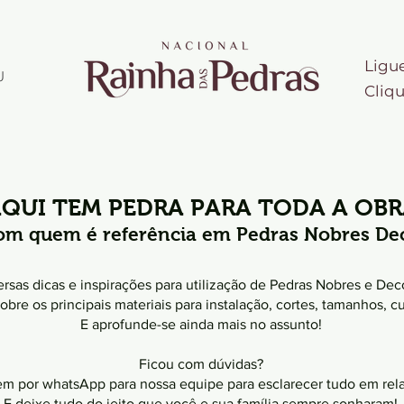
Ligu
U
Cliqu
QUI TEM PEDRA PARA TODA A OB
om quem é referência em Pedras Nobres Dec
rsas dicas e inspirações para utilização de Pedras Nobres e Dec
obre os principais materiais para instalação, cortes, tamanhos, cu
E aprofunde-se ainda mais no assunto!
Ficou com dúvidas?
 por whatsApp para nossa equipe para esclarecer tudo em rela
E deixe tudo do jeito que você e sua família sempre sonharam!