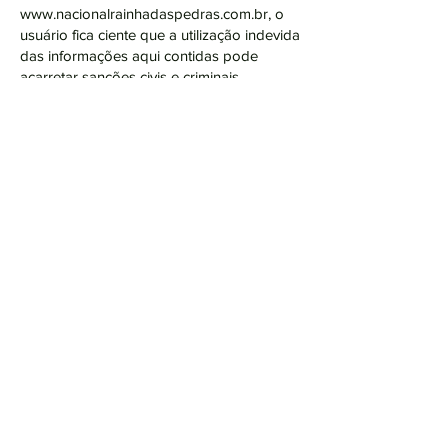
www.nacionalrainhadaspedras.com.br
, o
usuário fica ciente que a utilização indevida
das informações aqui contidas pode
acarretar sanções civis e criminais.
Esta Política de Privacidade está sujeita a
constantes melhorias e aprimoramentos.
Desse modo, recomendamos sua consulta
periódica.