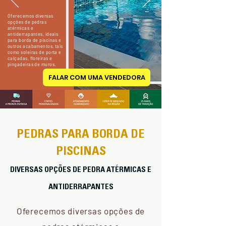
Oferecemos diversas
opções de pedras
atérmicas e
antiderrapantes, ideais
para borda de piscinas e
outros acabamentos, tais
como soleiras de porta e
calçadas, floreiras e
pingadeiras de muros.
FALAR COM UMA VENDEDORA
PEDRAS PARA BORDA DE
PISCINAS
DIVERSAS OPÇÕES DE PEDRA ATÉRMICAS E
ANTIDERRAPANTES
Oferecemos diversas opções de