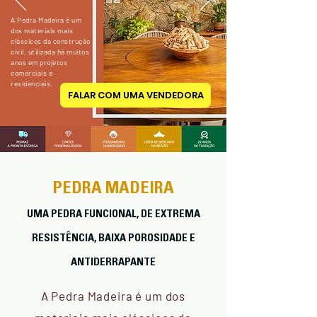
A Pedra Madeira é um
dos materiais mais
clássicos da construção
civil, utilizada há muitos
anos em projetos
comerciais e
residenciais.
FALAR COM UMA VENDEDORA
PEDRA MADEIRA
UMA PEDRA FUNCIONAL, DE EXTREMA
RESISTÊNCIA, BAIXA POROSIDADE E
ANTIDERRAPANTE
A Pedra Madeira é um dos